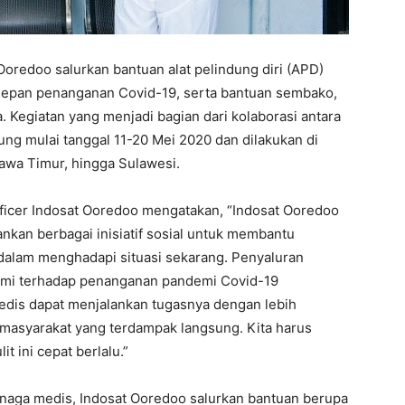
Ooredoo salurkan bantuan alat pelindung diri (APD)
 depan penanganan Covid-19, serta bantuan sembako,
 Kegiatan yang menjadi bagian dari kolaborasi antara
ng mulai tanggal 11-20 Mei 2020 dan dilakukan di
awa Timur, hingga Sulawesi.
fficer Indosat Ooredoo mengatakan, “Indosat Ooredoo
ankan berbagai inisiatif sosial untuk membantu
dalam menghadapi situasi sekarang. Penyaluran
ami terhadap penanganan pandemi Covid-19
edis dapat menjalankan tugasnya dengan lebih
asyarakat yang terdampak langsung. Kita harus
t ini cepat berlalu.”
aga medis, Indosat Ooredoo salurkan bantuan berupa