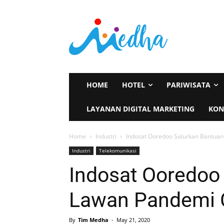
HOME
HOTEL
PARIWISATA
LAYANAN DIGITAL MARKETING
KON
Home
Industri
Indosat Ooredoo Salurkan Bantua
Industri
Telekomunikasi
Indosat Ooredoo
Lawan Pandemi 
By
Tim Medha
-
May 21, 2020