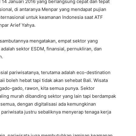
14 Januari 2016 yang berlangsung cepat dan tepat
asional, di antaranya Menpar yang mendapat pujian
ternasional untuk keamanan Indonesia saat ATF
npar Arief Yahya.
m sambutannya mengatakan, empat sektor yang
dalah sektor ESDM, finansial, pernukliran, dan
n.
sial pariwisatanya, terutama adalah eco-destination
ii boleh hebat tapi tidak akan sehebat Bali. Wisata
, gado-gado, rawon, kita semua punya. Sektor
aling murah dibanding sektor yang lain tapi berdampak
h semua, dengan digitalisasi ada kemungkinan
 pariwisata justru sebaliknya menyerap tenaga kerja
i lain pariwisata juga membutuhkan jaminan keamanan,