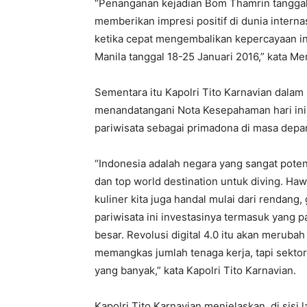
“Penanganan kejadian Bom Thamrin tanggal 
memberikan impresi positif di dunia intern
ketika cepat mengembalikan kepercayaan in
Manila tanggal 18-25 Januari 2016,” kata Me
Sementara itu Kapolri Tito Karnavian dala
menandatangani Nota Kesepahaman hari ini a
pariwisata sebagai primadona di masa depa
“Indonesia adalah negara yang sangat poten
dan top world destination untuk diving. Hawa
kuliner kita juga handal mulai dari rendang
pariwisata ini investasinya termasuk yang p
besar. Revolusi digital 4.0 itu akan meruba
memangkas jumlah tenaga kerja, tapi sektor
yang banyak,” kata Kapolri Tito Karnavian.
Kapolri Tito Karnavian menjelaskan, di sis