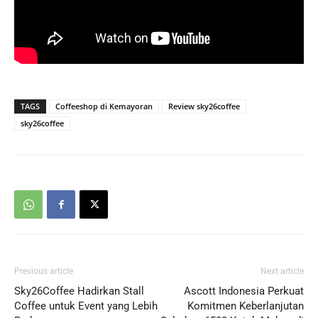
TAGS
Coffeeshop di Kemayoran
Review sky26coffee
sky26coffee
Previous article
Next article
Sky26Coffee Hadirkan Stall
Ascott Indonesia Perkuat
Coffee untuk Event yang Lebih
Komitmen Keberlanjutan