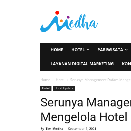
HOME
HOTEL
PARIWISATA
LAYANAN DIGITAL MARKETING
KON
Home
Hotel
Serunya Management Dafam Mengel
Hotel
Hotel Update
Serunya Manage
Mengelola Hote
By
Tim Medha
-
September 1, 2021