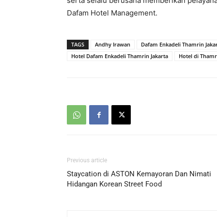
serta selalu berusaha memberikan pelayana
Dafam Hotel Management.
TAGS
Andhy Irawan
Dafam Enkadeli Thamrin Jaka
Hotel Dafam Enkadeli Thamrin Jakarta
Hotel di Thamr
Previous article
Staycation di ASTON Kemayoran Dan Nimati
Hidangan Korean Street Food