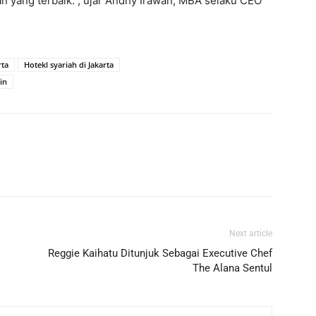
n yang terbaik.”, ujar Andhy Irawan, MBA selaku CEO
rta
Hotekl syariah di Jakarta
in
Next article
Reggie Kaihatu Ditunjuk Sebagai Executive Chef
The Alana Sentul