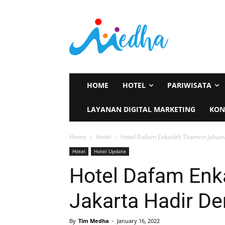
HOME
HOTEL
PARIWISATA
LAYANAN DIGITAL MARKETING
KON
Home
Hotel
Hotel Dafam Enkadeli Thamrin Jakar
Hotel
Hotel Update
Hotel Dafam Enk
Jakarta Hadir D
By
Tim Medha
-
January 16, 2022