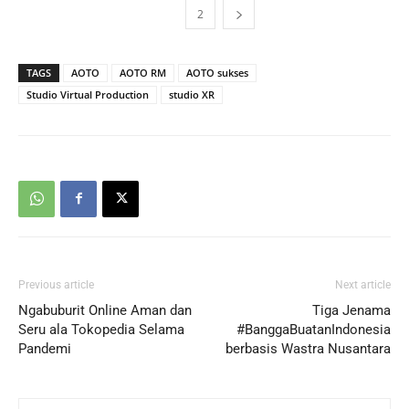
1
2
TAGS
AOTO
AOTO RM
AOTO sukses
Studio Virtual Production
studio XR
Previous article
Next article
Ngabuburit Online Aman dan
Tiga Jenama
Seru ala Tokopedia Selama
#BanggaBuatanIndonesia
Pandemi
berbasis Wastra Nusantara