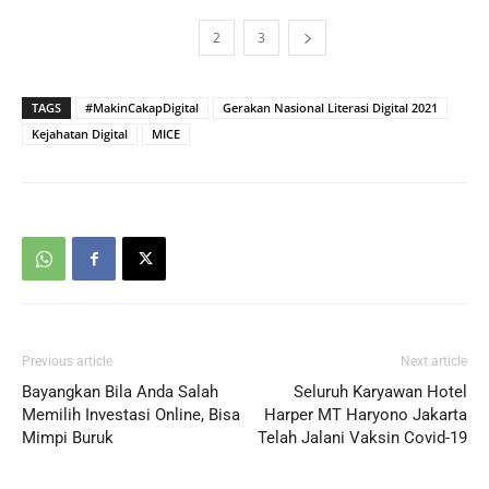
1
2
3
TAGS
#MakinCakapDigital
Gerakan Nasional Literasi Digital 2021
Kejahatan Digital
MICE
Previous article
Next article
Bayangkan Bila Anda Salah
Seluruh Karyawan Hotel
Memilih Investasi Online, Bisa
Harper MT Haryono Jakarta
Mimpi Buruk
Telah Jalani Vaksin Covid-19