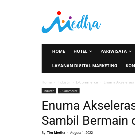
HOME
HOTEL
PARIWISATA
LAYANAN DIGITAL MARKETING
KON
Home
Industri
E-Commerce
Enuma Akselerasi 
Industri
E-Commerce
Enuma Akseleras
Sambil Bermain 
By
Tim Medha
-
August 1, 2022