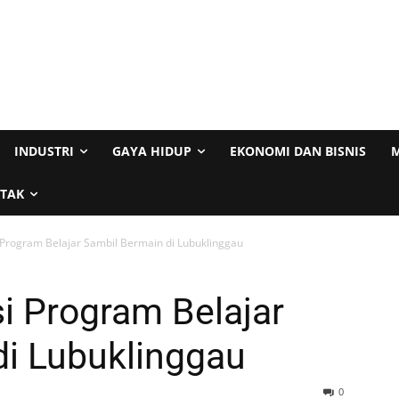
INDUSTRI
GAYA HIDUP
EKONOMI DAN BISNIS
M
TAK
Program Belajar Sambil Bermain di Lubuklinggau
i Program Belajar
di Lubuklinggau
0