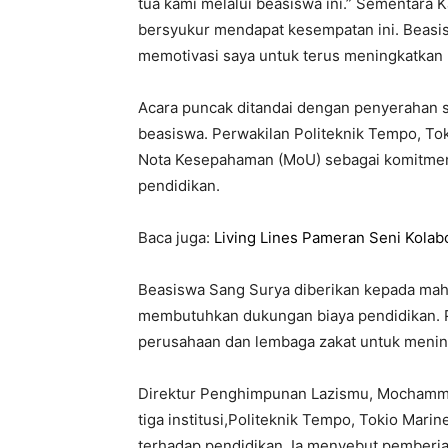
tua kami melalui beasiswa ini.” Sementara
bersyukur mendapat kesempatan ini. Beasis
memotivasi saya untuk terus meningkatkan p
Acara puncak ditandai dengan penyerahan 
beasiswa. Perwakilan Politeknik Tempo, To
Nota Kesepahaman (MoU) sebagai komitmen
pendidikan.
Baca juga:
Living Lines Pameran Seni Kolab
Beasiswa Sang Surya diberikan kepada maha
membutuhkan dukungan biaya pendidikan. Pr
perusahaan dan lembaga zakat untuk meningk
Direktur Penghimpunan Lazismu, Mochamm
tiga institusi,Politeknik Tempo, Tokio Mari
terhadap pendidikan. Ia menyebut pember