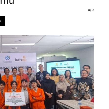
smu
0
X