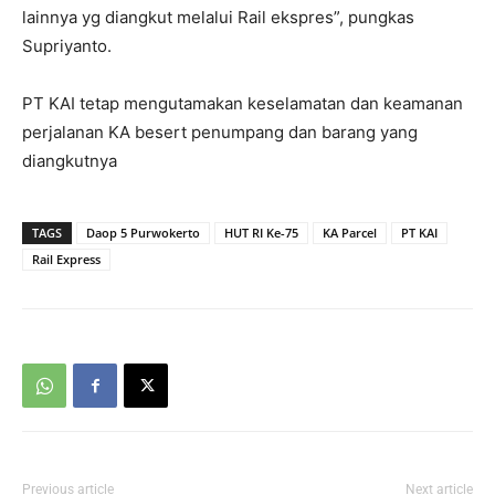
lainnya yg diangkut melalui Rail ekspres”, pungkas
Supriyanto.
PT KAI tetap mengutamakan keselamatan dan keamanan
perjalanan KA besert penumpang dan barang yang
diangkutnya
TAGS
Daop 5 Purwokerto
HUT RI Ke-75
KA Parcel
PT KAI
Rail Express
Previous article
Next article