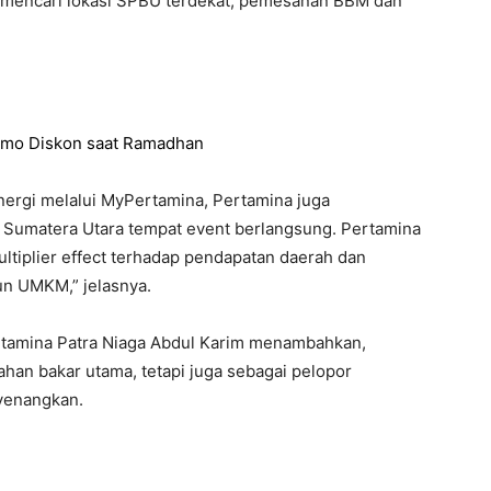
i mencari lokasi SPBU terdekat, pemesanan BBM dan
omo Diskon saat Ramadhan
nergi melalui MyPertamina, Pertamina juga
 Sumatera Utara tempat event berlangsung. Pertamina
ltiplier effect terhadap pendapatan daerah dan
un UMKM,” jelasnya.
tamina Patra Niaga Abdul Karim menambahkan,
han bakar utama, tetapi juga sebagai pelopor
nyenangkan.