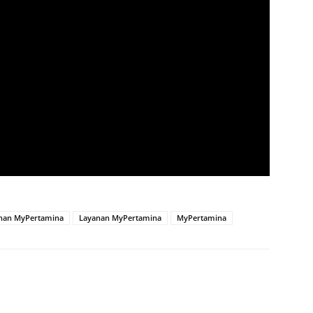
nan MyPertamina
Layanan MyPertamina
MyPertamina