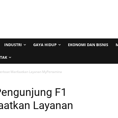
INDUSTRI
GAYA HIDUP
EKONOMI DAN BISNIS
M
TAK
werboat Manfaatkan Layanan MyPertamina
Pengunjung F1
aatkan Layanan